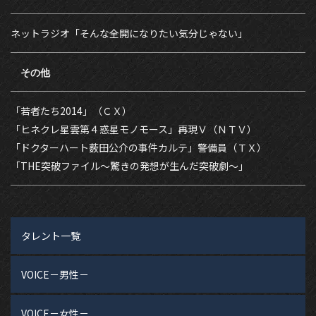
ネットラジオ「そんな全開になりたい気分じゃない」
その他
「若者たち2014」（ＣＸ）
「ヒネクレ星雲第４惑星モノモース」再現Ｖ（ＮＴＶ）
「ドクターハート薮田公介の事件カルテ」警備員（ＴＸ）
「THE突破ファイル〜驚きの発想が生んだ突破劇〜」
タレント一覧
VOICE－男性－
VOICE－女性－