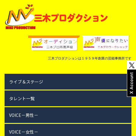
三木プロダクションは１９５９年創業の芸能事務所です
ライブ＆ステージ
タレント一覧
VOICE－男性－
VOICE－女性－