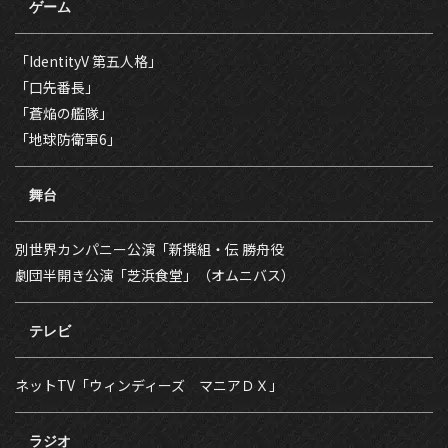
ゲーム
「IdentityV 第五人格」
「口先番長」
「蒼焔の艦隊」
「地球防衛軍6」
舞台
別世界カンパニー公演「新撰組・伝 勝舟役
劇団半開き公演「芝浜食堂」（オムニバス）
テレビ
ネットTV「ウィンディーズ マニアＤＸ」
ラジオ