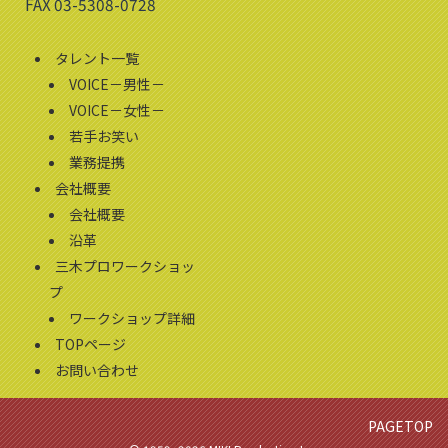
FAX 03-5308-0728
タレント一覧
VOICE－男性－
VOICE－女性－
若手お笑い
業務提携
会社概要
会社概要
沿革
三木プロワークショッ
プ
ワークショップ詳細
TOPページ
お問い合わせ
PAGETOP