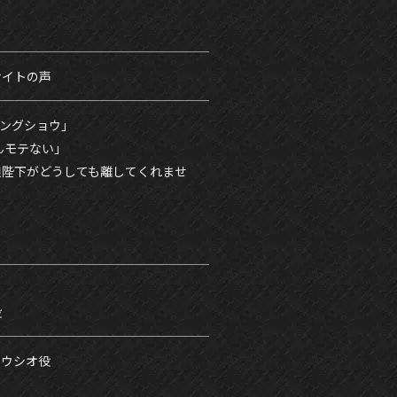
サイトの声
ングショウ」
んモテない」
狼陛下がどうしても離してくれませ
」
役
・ウシオ役