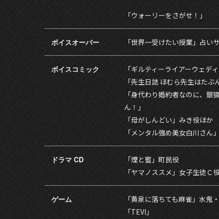
「ウォーリーをさがせ！」
ボイスオーバー
「世界一受けたい授業」占い
ボイスコミック
「ギルティーライアーウェディ
「先生日誌 ほむら先生はたぶ
「身代わり婚約者なのに、銀
ん！」
「母がしんどい」みき役ほか
「メンタル強め美女白川さん
ドラマ CD
「煙と蜜」町民役
「ヤマノススメ」女子生徒Ｃ
ゲーム
「黄泉に落ちても麻雀」水鬼
「TEVI」