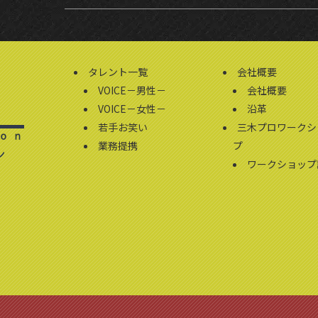
タレント一覧
会社概要
VOICE－男性－
会社概要
VOICE－女性－
沿革
若手お笑い
三木プロワークシ
業務提携
プ
ン
ワークショップ