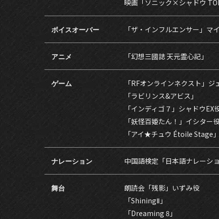
映画「ソニック×シャドウ TOKY
ボイスオーバー
「ザ・インフルエンサー」マ
アニメ
「幻想三國誌 天元霊心記」
ゲーム
「RFオンラインネクスト」ジェ
「ラビリンス&アビス」
「インディゴ７」シャドウEX
「妖怪百姫たん！」イシター
「アイ★チュウ Étoile Stage
ナレーション
中国語検定「日本語ナレーシ
舞台
朗読会「残影」いずみ役
「ShiningⅡ」
「Dreaming 8」