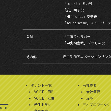
「color！」るい役
「旅」朝子役
「HIT Tunes」夏美役
「sound scene」ストーリー
ＣＭ
「子育てヘルパー」
「中央図書館」ブッくん役
その他
自主制作アニメーション「少
タレント一覧
会社概要
VOICE－男性－
会社概要
VOICE－女性－
沿革
若手お笑い
三木プロワークシ