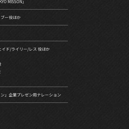
O MISSON」
イブー役ほか
イド/ライリー/レス 役ほか
役
役
」
ョン」企業プレゼン用ナレーション